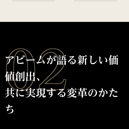
02
アビームが語る新しい価
値創出、
共に実現する変革のかた
ち