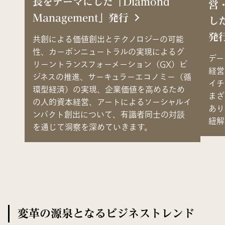
長をテーマにした「Diamond
営
Management」発行
した
発
共創による価値創出とテクノロジーの可能
性、カーボンニュートラルの実現によるグ
デー
リーントランスフォーメーション（GX）ビ
経営
ジネスの推進、サーキュラーエコノミー（循
イチ
環型経済）の実現、企業価値を高めるため
まざ
の人的資本経営、アートによるソーシャルイ
あり
ンパクト創出について、有識者同士の対談
紐解
を通じて洞察を深めていきます。
変革の源泉となるビジネストレンド