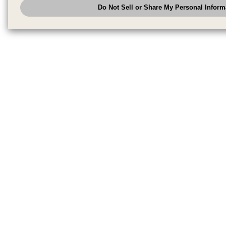
Do Not Sell or Share My Personal Inform
have the right to opt out of sale or share of your personal information by u
to exercise your right. If we have detected an opt-out pr
My Personal Information
honored.
Change your sell or share preference