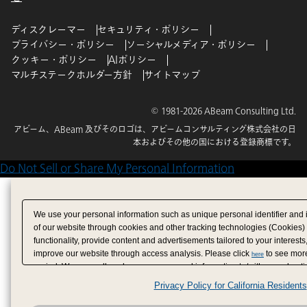
ディスクレーマー
セキュリティ・ポリシー
プライバシー・ポリシー
ソーシャルメディア・ポリシー
クッキー・ポリシー
AIポリシー
マルチステークホルダー方針
サイトマップ
© 1981-2026 ABeam Consulting Ltd.
アビーム、ABeam 及びそのロゴは、アビームコンサルティング株式会社の日
本およびその他の国における登録商標です。
Do Not Sell or Share My Personal Information
We use your personal information such as unique personal identifier and 
of our website through cookies and other tracking technologies (Cookies)
functionality, provide content and advertisements tailored to your interests
improve our website through access analysis. Please click
to see more
here
period. We may sell or share your personal information to/with our adverti
analytics service partners. These partners may combine the data shared by
Privacy Policy for California Residents
have provided to them or that they have collected from your use of their se
analyze and optimize advertisements delivered to you by businesses other