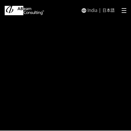
India
日本語
メ
トップ
ソリューション
Digital Well-Being ～人
ソリューション
Digital Well-Being ～人的資
本経営を加速させる ウェル
ビーイング トランスフォー
メーション～