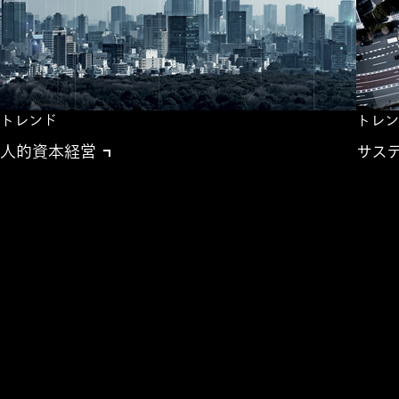
トレンド
トレン
人的資本経営
サス