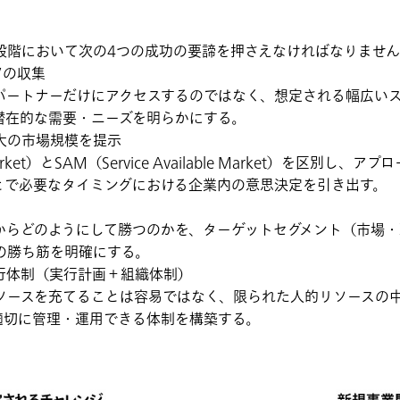
段階において次の4つの成功の要諦を押さえなければなりませ
”の収集
パートナーだけにアクセスするのではなく、想定される幅広い
潜在的な需要・ニーズを明らかにする。
大の市場規模を提示
le Market）とSAM（Service Available Market）を区
とで必要なタイミングにおける企業内の意思決定を引き出す。
からどのようにして勝つのかを、ターゲットセグメント（市場・
の勝ち筋を明確にする。
行体制（実行計画＋組織体制）
ソースを充てることは容易ではなく、限られた人的リソースの
適切に管理・運用できる体制を構築する。