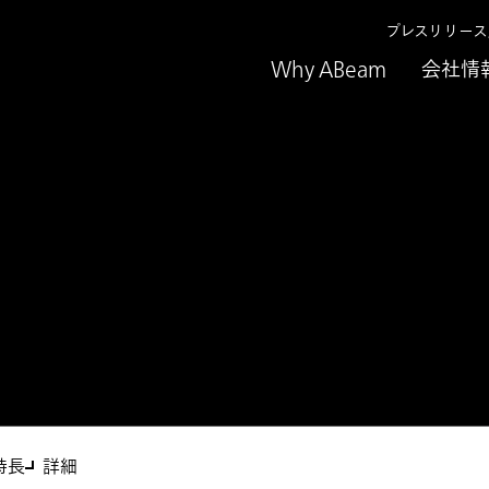
プレスリリー
Why ABeam
会社情
特長
詳細