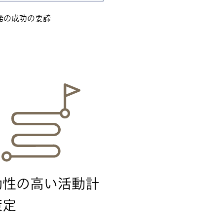
発の成功の要諦
効性の高い活動計
策定