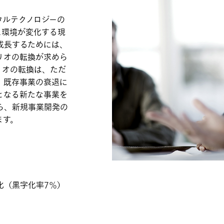
タルテクノロジーの
ス環境が変化する現
成長するためには、
リオの転換が求めら
リオの転換は、ただ
、既存事業の衰退に
となる新たな事業を
ら、新規事業開発の
ます。
化（黒字化率7％）