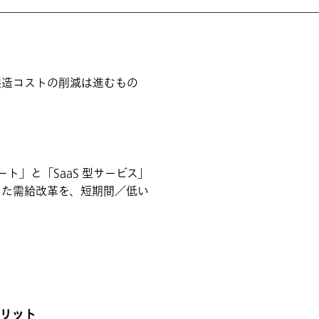
製造コストの削減は進むもの
」と「SaaS 型サービス」
きた需給改革を、短期間／低い