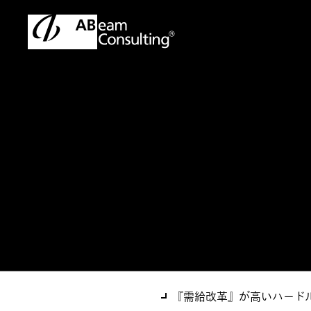
トップ
ソリューション
アビーム 需給クラウドサービス
ソリューション
アビーム 需給ク
『需給改革』が高いハード