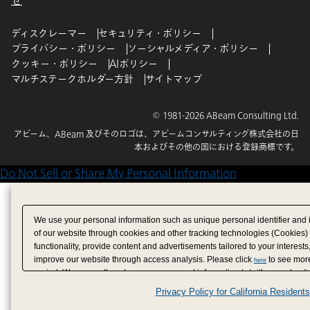
せ
ディスクレーマー
セキュリティ・ポリシー
プライバシー・ポリシー
ソーシャルメディア・ポリシー
クッキー・ポリシー
AIポリシー
マルチステークホルダー方針
サイトマップ
© 1981-2026 ABeam Consulting Ltd.
アビーム、ABeam 及びそのロゴは、アビームコンサルティング株式会社の日
本およびその他の国における登録商標です。
Do Not Sell or Share My Personal Information
We use your personal information such as unique personal identifier and 
of our website through cookies and other tracking technologies (Cookies)
functionality, provide content and advertisements tailored to your interests
improve our website through access analysis. Please click
to see more
here
period. We may sell or share your personal information to/with our adverti
analytics service partners. These partners may combine the data shared by
Privacy Policy for California Residents
have provided to them or that they have collected from your use of their se