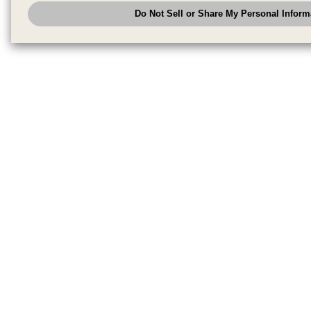
analyze and optimize advertisements delivered to you by businesses other
Do Not Sell or Share My Personal Inform
have the right to opt out of sale or share of your personal information by u
to exercise your right. If we have detected an opt-out pr
My Personal Information
honored.
Change your sell or share preference