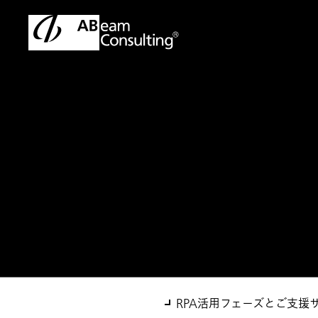
トップ
ソリューション
RPA業務改革サービス
ソリューション
RPA業務改革サー
RPA活用フェーズとご支援