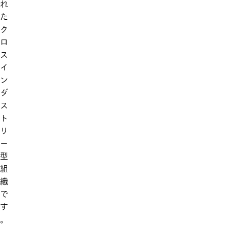
れ
た
ク
ロ
ス
イ
ン
ダ
ス
ト
リ
ー
型
組
織
で
す
。