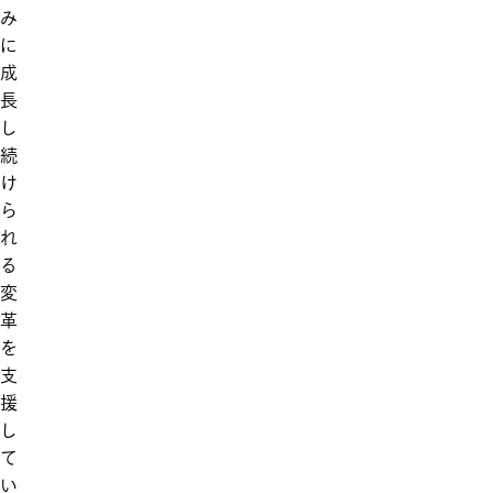
み
に
成
長
し
続
け
ら
れ
る
変
革
を
支
援
し
て
い