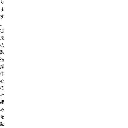
り
ま
す
。
従
来
の
製
造
業
中
心
の
枠
組
み
を
超