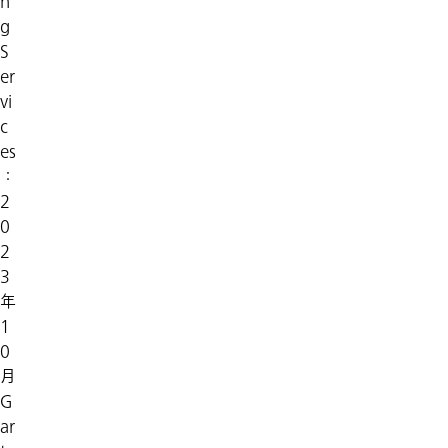
n
g
S
er
vi
c
es
：
2
0
2
3
年
1
0
月
G
ar