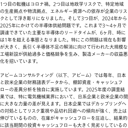
1つ目の転機はコロナ禍。2つ目は地政学リスクで、特定地域
の生産拠点や物流拠点、エネルギー資源への依存が企業のリス
クとして浮き彫りになりました。そして3つ目が、2024年から
2025年にかけての半導体供給問題です。これまで3〜4ヶ月で
調達できていた主要な半導体のリードタイムが、6ヶ月、時に
は1年を超える事態となりました。特にこの問題は現在も影響
が大きく、長引く半導体不足の解消に向けて行われた大規模な
工場新設が供給過多と価格競争を生み、製造メーカーの収益悪
化を招いています。
アビームコンサルティング（以下、アビーム）では毎年、日本
と欧米企業の財務諸表データから、棚卸資産・キャッシュフ
ローの差異分析を独自に実施しています。2025年度の調査結
果では、特に電気機械業界において、日系企業と欧米企業の間
に大きな力量の差が見えます。日本企業ではデカップリングへ
の対処としてリスク重視や品切れ回避への傾向が強く、売上は
伸びているものの、在庫がキャッシュフローを圧迫し、結果的
に該当期間の投資キャッシュフローも大きく見劣りしているの