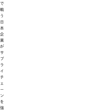
で
戦
う
日
本
企
業
が
サ
プ
ラ
イ
チ
ェ
ー
ン
を
強