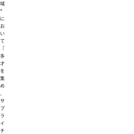
域
*
に
お
い
て
「
多
才
を
集
め
、
サ
プ
ラ
イ
チ