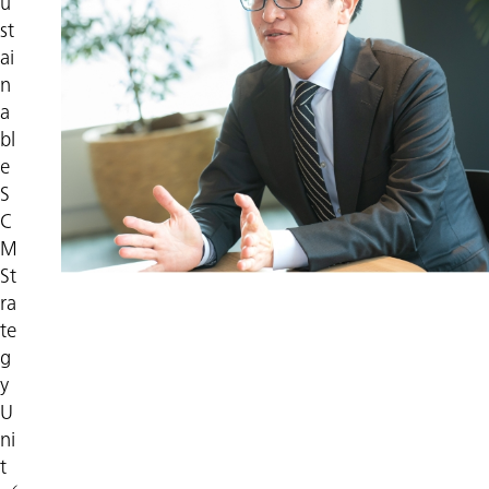
u
st
ai
n
a
bl
e
S
C
M
St
ra
te
g
y
U
ni
t