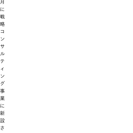
月
に
戦
略
コ
ン
サ
ル
テ
ィ
ン
グ
事
業
に
新
設
さ