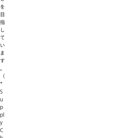
を
目
指
し
て
い
ま
す
。
（
*
S
u
p
pl
y
C