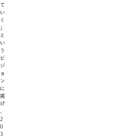
て
い
く
」
と
い
う
ビ
ジ
ョ
ン
に
掲
げ
、
2
0
3