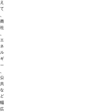
え
て
、
商
社
、
エ
ネ
ル
ギ
ー
、
公
共
な
ど
幅
広