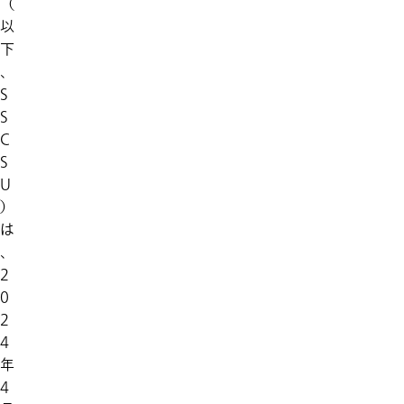
（
以
下
、
S
S
C
S
U
）
は
、
2
0
2
4
年
4