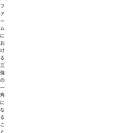
フ
ァ
ー
ム
に
お
け
る
三
強
の
一
角
に
な
る
こ
と