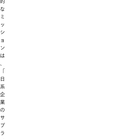
的
な
ミ
ッ
シ
ョ
ン
は
、
「
日
系
企
業
の
サ
プ
ラ