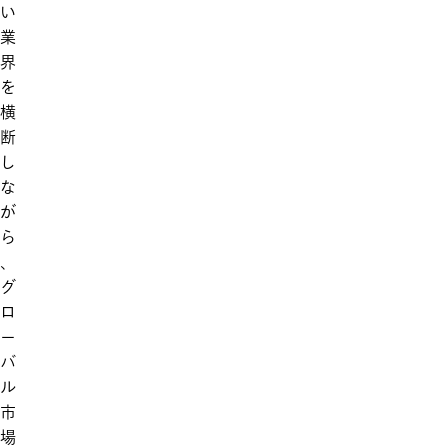
い
業
界
を
横
断
し
な
が
ら
、
グ
ロ
ー
バ
ル
市
場