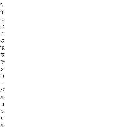
5
年
に
は
こ
の
領
域
で
グ
ロ
ー
バ
ル
コ
ン
サ
ル