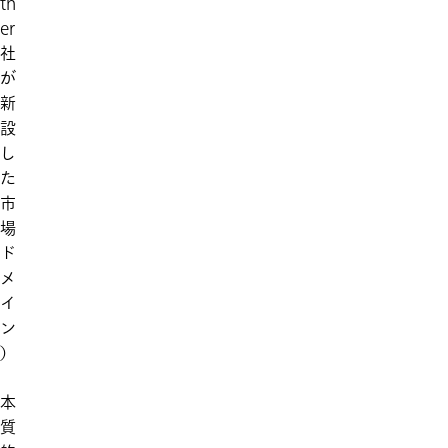
tn
er
社
が
新
設
し
た
市
場
ド
メ
イ
ン
）
本
質