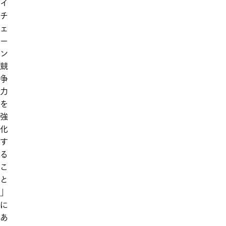
イ
チ
ェ
ー
ン
競
争
力
を
強
化
す
る
こ
と
」
に
あ