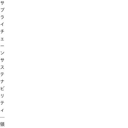
サ
プ
ラ
イ
チ
ェ
ー
ン
サ
ス
テ
ナ
ビ
リ
テ
ィ
―
領