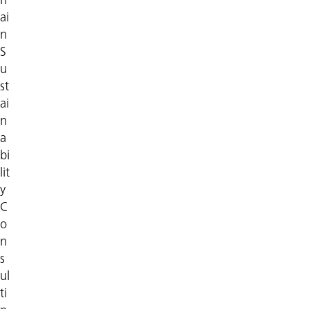
h
ai
n
S
u
st
ai
n
a
bi
lit
y
C
o
n
s
ul
ti