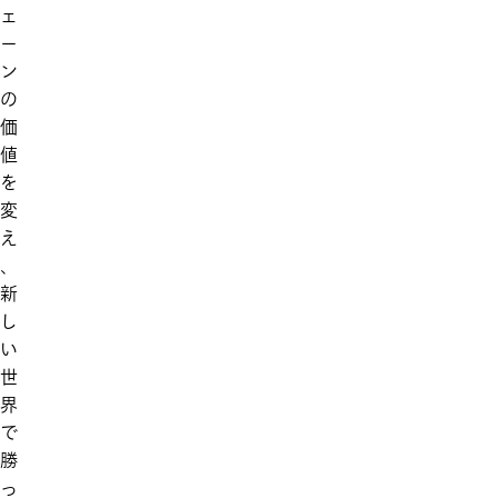
ェ
ー
ン
の
価
値
を
変
え
、
新
し
い
世
界
で
勝
っ